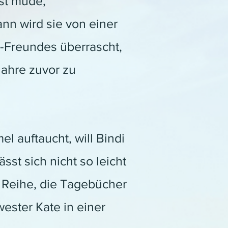
ist müde,
ann wird sie von einer
x-Freundes überrascht,
Jahre zuvor zu
l auftaucht, will Bindi
st sich nicht so leicht
r Reihe, die Tagebücher
ester Kate in einer