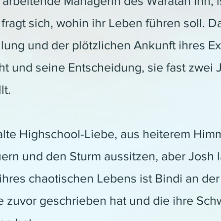
 arbeitende Managerin des Waratah Inn, 
ragt sich, wohin ihr Leben führen soll. D
lung und der plötzlichen Ankunft ihres E
ht und seine Entscheidung, sie fast zwei 
lt.
lte Highschool-Liebe, aus heiterem Himme
n und den Sturm aussitzen, aber Josh läs
ihres chaotischen Lebens ist Bindi an de
e zuvor geschrieben hat und die ihre Schw