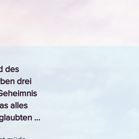
d des
rben drei
Geheimnis
as alles
 glaubten …