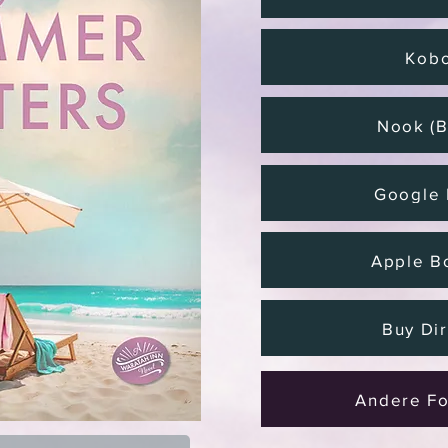
Kob
Nook (
Google 
Apple B
Buy Dir
Andere F