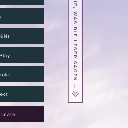
SEHEN SIE, WAS DIE LESER SAGEN —
o
B&N)
Play
ooks
ect
ormate