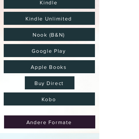
Kindle
Kindle Unlimited
Nook (B&N)
Google Play
Apple Books
Buy Direct
Kobo
Andere Formate