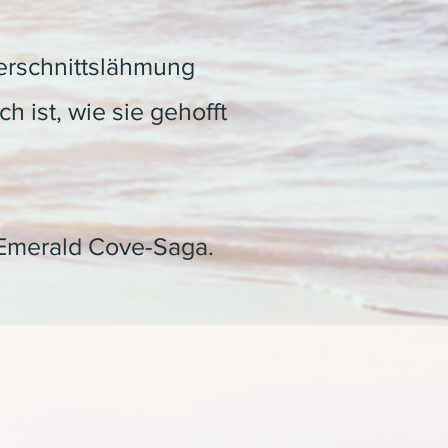
erschnittslähmung
h ist, wie sie gehofft
n Emerald Cove-Saga.