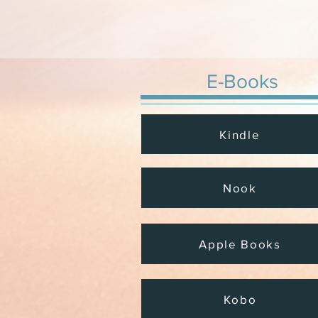
E-Books
Kindle
Nook
Apple Books
Kobo