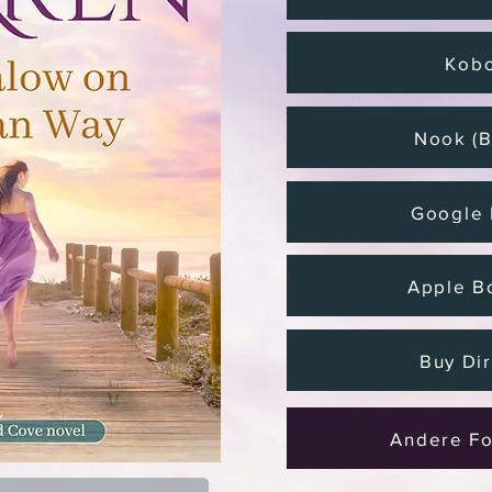
Kob
Nook (
Google 
Apple B
Buy Dir
Andere F