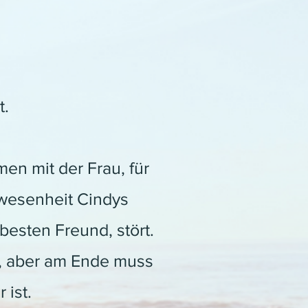
t.
en mit der Frau, für
Anwesenheit Cindys
esten Freund, stört.
n, aber am Ende muss
 ist.