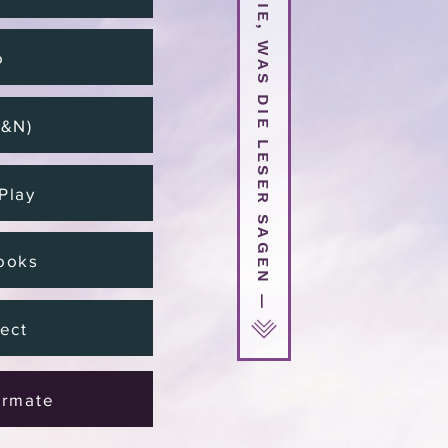
SEHEN SIE, WAS DIE LESER SAGEN —
o
B&N)
Play
ooks
ect
ormate